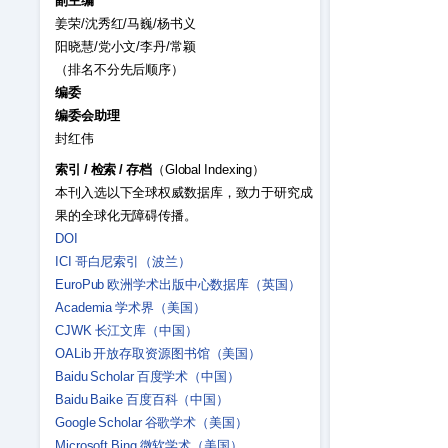
副主编
姜荣/沈秀红/马巍/杨书义
阳晓慧/党小文/李丹/常颖
（排名不分先后顺序）
编委
编委会助理
封红伟
索引
/
检索
/
存档
（Global Indexing）
本刊入选以下全球权威数据库，致力于研究成
果的全球化无障碍传播。
DOI
ICI 哥白尼索引（波兰）
EuroPub 欧洲学术出版中心数据库（英国）
Academia 学术界（美国）
CJWK 长江文库（中国）
OALib 开放存取资源图书馆（美国）
Baidu Scholar 百度学术（中国）
Baidu Baike 百度百科（中国）
Google Scholar 谷歌学术（美国）
Microsoft Bing 微软学术（美国）