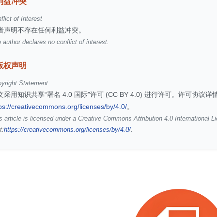
利益冲突
flict of Interest
者声明不存在任何利益冲突。
 author declares no conflict of interest.
版权声明
yright Statement
文采用知识共享“署名 4.0 国际”许可 (CC BY 4.0) 进行许可。许可协议
ps://creativecommons.org/licenses/by/4.0/
。
s article is licensed under a Creative Commons Attribution 4.0 International L
t:
https://creativecommons.org/licenses/by/4.0/
.