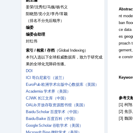
副主编
姜荣/沈秀红/马巍/杨书义
Abstrac
阳晓慧/党小文/李丹/常颖
nt model
（排名不分先后顺序）
ban floo
编委
ce data 
编委会助理
es geogr
封红伟
proach t
gement, 
索引
/
检索
/
存档
（Global Indexing）
e constr
本刊入选以下全球权威数据库，致力于研究成
果的全球化无障碍传播。
DOI
Keywor
ICI 哥白尼索引（波兰）
EuroPub 欧洲学术出版中心数据库（英国）
Academia 学术界（美国）
参考文
CJWK 长江文库（中国）
[1] 柯
OALib 开放存取资源图书馆（美国）
[2] 焦
Baidu Scholar 百度学术（中国）
[3] 
Baidu Baike 百度百科（中国）
Google Scholar 谷歌学术（美国）
Microsoft Bing 微软学术（美国）