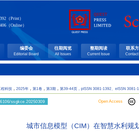
1392（Print）
1406（Online）
编委会
往期阅览
整期阅读
联系方
Editorial Board
All Issues
Current Issue
Contact
，
，
，
，
工程科技
2025年
第1卷
第3期
第39-44页
，pISSN 3081-1392、eISSN 3081-1
Open Access
66106/ssgkce.20250309
城市信息模型（CIM）在智慧水利规