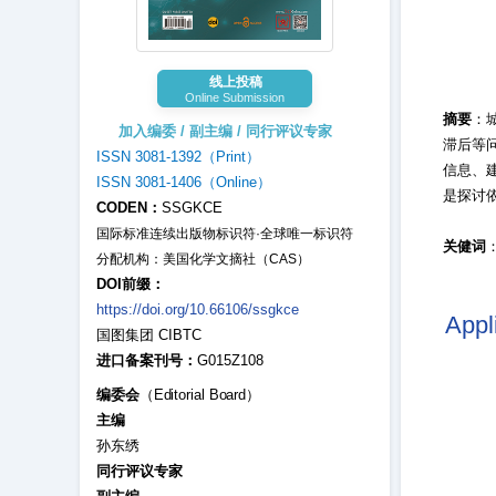
线上投稿
Online Submission
摘要
：
加入编委 / 副主编 / 同行评议专家
滞后等
ISSN 3081-1392（Print）
信息、
ISSN 3081-1406（Online）
是探讨
CODEN：
SSGKCE
国际标准连续出版物标识符·全球唯一标识符
关健词
分配机构：美国化学文摘社（CAS）
DOI前缀：
https://doi.org/10.66106/ssgkce
Appl
国图集团 CIBTC
进口备案刊号：
G015Z108
编委会
（Editorial Board）
主编
孙东绣
同行评议专家