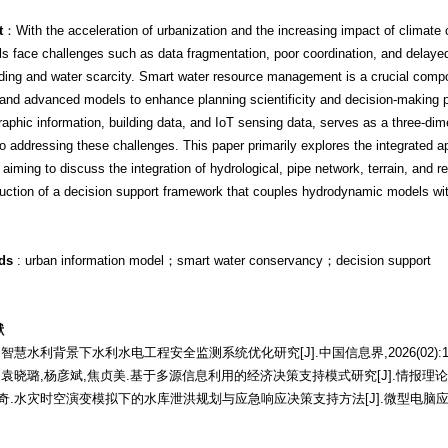
t
：With the acceleration of urbanization and the increasing impact of climate
s face challenges such as data fragmentation, poor coordination, and delay
ding and water scarcity. Smart water resource management is a crucial componen
and advanced models to enhance planning scientificity and decision-making pr
aphic information, building data, and IoT sensing data, serves as a three-dime
o addressing these challenges. This paper primarily explores the integrated ap
aiming to discuss the integration of hydrological, pipe network, terrain, and 
uction of a decision support framework that couples hydrodynamic models with
ds
: urban information model；smart water conservancy；decision support
献
翔.智慧水利背景下水利水电工程安全监测系统优化研究[J].中国信息界,2026(02):177
莎,袁晓璐,杨彦斌,焦贞美.基于多源信息利用的经济决策支持模式研究[J].情报理论与实践,20
魏国奇.水灾时空演变模拟下的水库泄洪规划与应急响应决策支持方法[J].微型电脑应用,2025