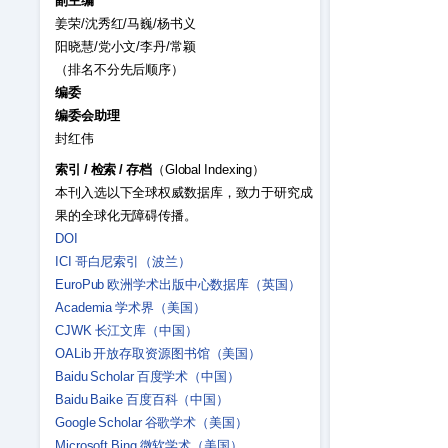
副主编
姜荣/沈秀红/马巍/杨书义
阳晓慧/党小文/李丹/常颖
（排名不分先后顺序）
编委
编委会助理
封红伟
索引
/
检索
/
存档
（Global Indexing）
本刊入选以下全球权威数据库，致力于研究成
果的全球化无障碍传播。
DOI
ICI 哥白尼索引（波兰）
EuroPub 欧洲学术出版中心数据库（英国）
Academia 学术界（美国）
CJWK 长江文库（中国）
OALib 开放存取资源图书馆（美国）
Baidu Scholar 百度学术（中国）
Baidu Baike 百度百科（中国）
Google Scholar 谷歌学术（美国）
Microsoft Bing 微软学术（美国）