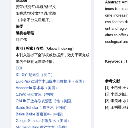
副主编
Abstract
: Ami
姜荣/沈秀红/马巍/杨书义
inues to expa
阳晓慧/党小文/李丹/常颖
ome increasin
（排名不分先后顺序）
ess factors d
编委
ent and regio
编委会助理
aims to offer
封红伟
ecological and
索引
/
检索
/
存档
（Global Indexing）
本刊入选以下全球权威数据库，致力于研究成
Keywords
: H
果的全球化无障碍传播。
DOI
ICI 哥白尼索引（波兰）
参考文献
EuroPub 欧洲学术出版中心数据库（英国）
[1] 王电处,
Academia 学术界（美国）
[2] 李奕,刘
CJWK 长江文库（中国）
[3] 李美坤.
OALib 开放存取资源图书馆（美国）
[4] 王明疆
Baidu Scholar 百度学术（中国）
Baidu Baike 百度百科（中国）
Google Scholar 谷歌学术（美国）
Microsoft Bing 微软学术（美国）