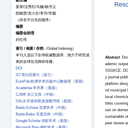
副主编
Reso
姜荣/沈秀红/马巍/杨书义
阳晓慧/党小文/李丹/常颖
（排名不分先后顺序）
编委
编委会助理
封红伟
索引
/
检索
/
存档
（Global Indexing）
本刊入选以下全球权威数据库，致力于研究成
Abstract
: Dom
果的全球化无障碍传播。
ademic outpu
DOI
SSGKCE, DOI p
ICI 哥白尼索引（波兰）
y journal pub
EuroPub 欧洲学术出版中心数据库（英国）
platform desig
Academia 学术界（美国）
nd municipal l
CJWK 长江文库（中国）
local chronic
OALib 开放存取资源图书馆（美国）
titles coverin
Baidu Scholar 百度学术（中国）
ses on domest
Baidu Baike 百度百科（中国）
sustainable ut
Google Scholar 谷歌学术（美国）
peer review a
Microsoft Bing 微软学术（美国）