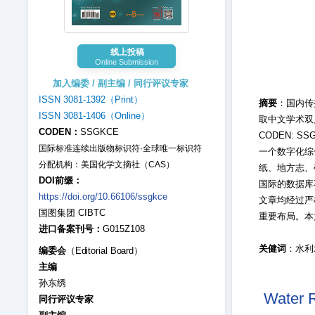
线上投稿
Online Submission
加入编委 / 副主编 / 同行评议专家
ISSN 3081-1392（Print）
摘要
：国内传
ISSN 3081-1406（Online）
取中文学术双月刊《水
CODEN：
SSGKCE
CODEN: S
国际标准连续出版物标识符·全球唯一标识符
一个数字化综
分配机构：美国化学文摘社（CAS）
纸、地方志、
DOI前缀：
国际的数据库
https://doi.org/10.66106/ssgkce
文章均经过严
国图集团 CIBTC
重要布局。本
进口备案刊号：
G015Z108
关健词
：水利
编委会
（Editorial Board）
主编
孙东绣
Water 
同行评议专家